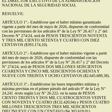
EL DIRECTOR EJECUTIVO DE LA ADMINISTRACIÓN
NACIONAL DE LA SEGURIDAD SOCIAL
RESUELVE:
ARTÍCULO 1°.- Establécese que el haber mínimo garantizado
vigente a partir del mes de mayo de 2026, dispuesto de conformidad
con las previsiones de los artículos 8° de la Ley N° 26.417 y 2° del
Decreto N° 274/24, será de PESOS TRESCIENTOS NOVENTA
Y TRES MIL CIENTO SETENTA Y CUATRO CON DIEZ
CENTAVOS ($393.174,10).
ARTÍCULO 2°.- Establécese que el haber máximo vigente a partir
del mes de mayo de 2026, dispuesto de conformidad con las
previsiones de los artículos 9° de la Ley N° 26.417 y 2° del Decreto
N° 274/24, será de PESOS DOS MILLONES SEISCIENTOS
CUARENTA Y CINCO MIL SEISCIENTOS OCHENTA Y
NUEVE CON TREINTA Y OCHO CENTAVOS ($2.645.689,38).
ARTÍCULO 3°.- Establécense las bases imponibles mínima y
máxima previstas en el primer párrafo del artículo 9° de la Ley N°
24.241 -texto según Ley N° 26.222- en la suma de PESOS
CIENTO TREINTA Y DOS MIL CUATROCIENTOS VEINTE
CON NOVENTA Y CUATRO ($132.420,94) y PESOS CUATRO
MILLONES TRESCIENTOS TRES MIL SEISCIENTOS
DIECINUEVE CON UN CENTAVO ($4.303.619,01),