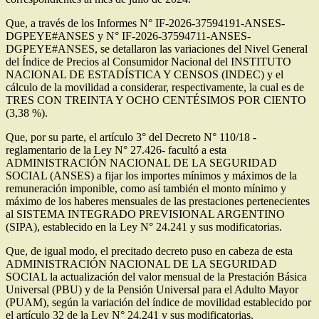
Que, a través de los Informes N° IF-2026-37594191-ANSES-
DGPEYE#ANSES y N° IF-2026-37594711-ANSES-
DGPEYE#ANSES, se detallaron las variaciones del Nivel General
del Índice de Precios al Consumidor Nacional del INSTITUTO
NACIONAL DE ESTADÍSTICA Y CENSOS (INDEC) y el
cálculo de la movilidad a considerar, respectivamente, la cual es de
TRES CON TREINTA Y OCHO CENTÉSIMOS POR CIENTO
(3,38 %).
Que, por su parte, el artículo 3° del Decreto N° 110/18 -
reglamentario de la Ley N° 27.426- facultó a esta
ADMINISTRACIÓN NACIONAL DE LA SEGURIDAD
SOCIAL (ANSES) a fijar los importes mínimos y máximos de la
remuneración imponible, como así también el monto mínimo y
máximo de los haberes mensuales de las prestaciones pertenecientes
al SISTEMA INTEGRADO PREVISIONAL ARGENTINO
(SIPA), establecido en la Ley N° 24.241 y sus modificatorias.
Que, de igual modo, el precitado decreto puso en cabeza de esta
ADMINISTRACIÓN NACIONAL DE LA SEGURIDAD
SOCIAL la actualización del valor mensual de la Prestación Básica
Universal (PBU) y de la Pensión Universal para el Adulto Mayor
(PUAM), según la variación del índice de movilidad establecido por
el artículo 32 de la Ley N° 24.241 y sus modificatorias.