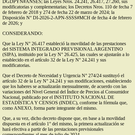
DGDPYN#ANSES; las Leyes Nros. 24.241, 26.417, 27.260, sus
modificatorias y complementarias; los Decretos Nros. 110 de fecha 7
de febrero de 2018 y 274 de fecha 22 de marzo de 2024; la
Disposición N° DI-2026-2-APN-SSSS#MCH de fecha 4 de febrero
de 2026; y
CONSIDERANDO:
Que la Ley N° 26.417 estableció la movilidad de las prestaciones
del SISTEMA INTEGRADO PREVISIONAL ARGENTINO
(SIPA), instituido por la Ley N° 26.425, las cuales se ajustarán a lo
establecido en el artículo 32 de la Ley N° 24.241 y sus
modificatorias.
Que el Decreto de Necesidad y Urgencia N° 274/24 sustituyó el
artículo 32 de la Ley N° 24.241 y sus modificaciones, estableciendo
que los haberes se actualizarán mensualmente, de acuerdo con las
variaciones del Nivel General del Índice de Precios al Consumidor
Nacional, publicado por el INSTITUTO NACIONAL DE
ESTADÍSTICA Y CENSOS (INDEC), conforme la fórmula que,
como ANEXO, forma parte integrante del mismo.
Que, a su vez, dicho decreto dispone que, en base a la movilidad
dispuesta en el artículo 1° del mismo, la primera actualización se
hará efectiva a partir de las prestaciones previsionales
correspondientes al mes de julio de 2024.