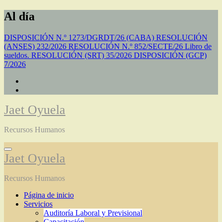
Saltar
Al día
al
contenido
DISPOSICIÓN N.º 1273/DGRDT/26 (CABA)
RESOLUCIÓN
(ANSES) 232/2026
RESOLUCIÓN N.º 852/SECTE/26 Libro de
sueldos.
RESOLUCIÓN (SRT) 35/2026
DISPOSICIÓN (GCP)
7/2026
Jaet Oyuela
Recursos Humanos
Jaet Oyuela
Recursos Humanos
Página de inicio
Servicios
Auditoría Laboral y Previsional
Capacitación