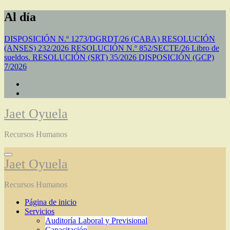
Saltar
Al día
al
contenido
DISPOSICIÓN N.º 1273/DGRDT/26 (CABA)
RESOLUCIÓN
(ANSES) 232/2026
RESOLUCIÓN N.º 852/SECTE/26 Libro de
sueldos.
RESOLUCIÓN (SRT) 35/2026
DISPOSICIÓN (GCP)
7/2026
Jaet Oyuela
Recursos Humanos
Jaet Oyuela
Recursos Humanos
Página de inicio
Servicios
Auditoría Laboral y Previsional
Capacitación