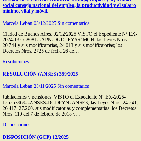
social consejo nacional del empleo, la productividad y el salario
mínimo, vital y móvil.
Marcela Leban
03/12/2025
Sin comentarios
Ciudad de Buenos Aires, 02/12/2025 VISTO el Expediente Nº EX-
2024-132558081- -APN-DGDTEYSS#MCH, las Leyes Nros.
20.744 y sus modificatorias, 24.013 y sus modificatorias; los
Decretos Nros. 2725 de fecha 26 de…
Resoluciones
RESOLUCIÓN (ANSES) 359/2025
Marcela Leban
28/11/2025
Sin comentarios
Jubilaciones y pensiones, VISTO el Expediente N° EX-2025-
126253969- -ANSES-DGDPYN#ANSES; las Leyes Nros. 24.241,
26.417, 27.260, sus modificatorias y complementarias; los Decretos
Nros. 110 del 7 de febrero de 2018 y…
Disposiciones
DISPOSICIÓN (GCP) 12/2025