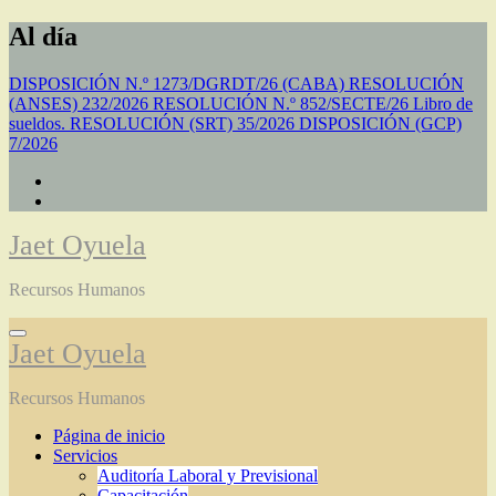
Saltar
Al día
al
contenido
DISPOSICIÓN N.º 1273/DGRDT/26 (CABA)
RESOLUCIÓN
(ANSES) 232/2026
RESOLUCIÓN N.º 852/SECTE/26 Libro de
sueldos.
RESOLUCIÓN (SRT) 35/2026
DISPOSICIÓN (GCP)
7/2026
Jaet Oyuela
Recursos Humanos
Jaet Oyuela
Recursos Humanos
Página de inicio
Servicios
Auditoría Laboral y Previsional
Capacitación