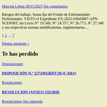
Marcela Leban
28/11/2025
Sin comentarios
Riesgos del trabajo. Suma fija del Fondo de Enfermedades
Profesionales. VISTO el Expediente EX-2023-03045887-APN-
SCE#SRT, las Leyes N° 19.549, N° 24.557, N° 26.773, N° 27.348
y sus respectivas normas modificatorias, reglamentarias…
Paginación
1
2
…
7
de
Página siguiente »
entradas
Te has perdido
Disposiciones
DISPOSICIÓN N.º 1273/DGRDT/26 (CABA)
Resoluciones
RESOLUCIÓN (ANSES) 232/2026
Resoluciones
Sin categoría