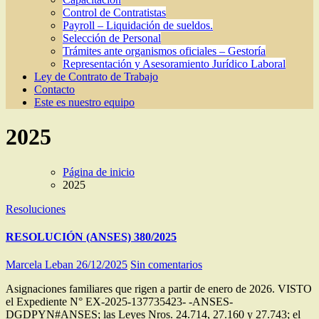
Control de Contratistas
Payroll – Liquidación de sueldos.
Selección de Personal
Trámites ante organismos oficiales – Gestoría
Representación y Asesoramiento Jurídico Laboral
Ley de Contrato de Trabajo
Contacto
Este es nuestro equipo
2025
Página de inicio
2025
Resoluciones
RESOLUCIÓN (ANSES) 380/2025
Marcela Leban
26/12/2025
Sin comentarios
Asignaciones familiares que rigen a partir de enero de 2026. VISTO
el Expediente N° EX-2025-137735423- -ANSES-
DGDPYN#ANSES; las Leyes Nros. 24.714, 27.160 y 27.743; el